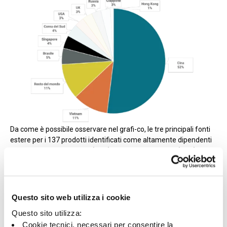
Da come è possibile osservare nel grafi-co, le tre principali fonti
estere per i 137 prodotti identificati come altamente dipendenti
sono: al primo posto Cina (52%), seguita da Vietnam (11%) e
Brasile (5%).
In termini di fasi di lavorazione, circa il 57% dei prodotti che
dipendono maggiormente dall’estero sono beni intermedi, circa il
Questo sito web utilizza i cookie
16% sono materie prime e
circa il 27% beni finali.
Questo sito utilizza:
Cookie tecnici, necessari per consentire la