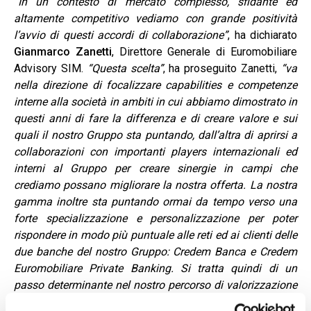
“In un contesto di mercato complesso, sfidante ed
altamente competitivo vediamo con grande positività
l’avvio di questi accordi di collaborazione”
, ha dichiarato
Gianmarco Zanetti
, Direttore Generale di Euromobiliare
Advisory SIM.
“Questa scelta”
, ha proseguito Zanetti,
“va
nella direzione di focalizzare capabilities e competenze
interne alla società in ambiti in cui abbiamo dimostrato in
questi anni di fare la differenza e di creare valore e sui
quali il nostro Gruppo sta puntando, dall’altra di aprirsi a
collaborazioni con importanti players internazionali ed
interni al Gruppo per creare sinergie in campi che
crediamo possano migliorare la nostra offerta. La nostra
gamma inoltre sta puntando ormai da tempo verso una
forte specializzazione e personalizzazione per poter
rispondere in modo più puntuale alle reti ed ai clienti delle
due banche del nostro Gruppo: Credem Banca e Credem
Euromobiliare Private Banking. Si tratta quindi di un
passo determinante nel nostro percorso di valorizzazione
del servizio di gestione patrimoniale per la clientela con