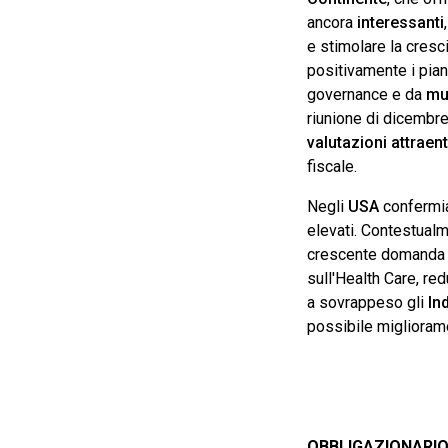
ancora
interessanti
e stimolare la cresc
positivamente i pian
governance e da
mul
riunione di dicembre.
valutazioni attraen
fiscale.
Negli
USA
confermia
elevati. Contestual
crescente domanda en
sull'Health Care, red
a sovrappeso gli
Ind
possibile miglioramen
OBBLIGAZIONARI