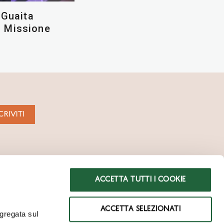
 Guaita
 Missione
CRIVITI
AMI
WHISTLEBLOWING
ACCESSIBILITÀ
ACCETTA TUTTI I COOKIE
 NORMATIVI
PRIVACY & COOKIES
ACCETTA SELEZIONATI
ggregata sul