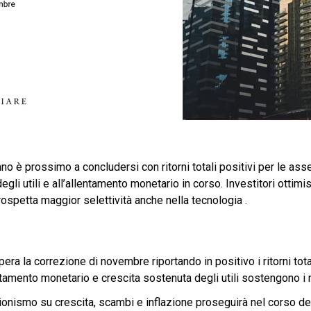
anno è prossimo a concludersi co
n ritorni totali positivi per le as
gli utili e all’allentamento monetario in corso. Investitori ottimi
prospetta maggior selettività anche nella tecnologia .
era la correzione di novembre riportando in positivo i ritorni tota
ntamento monetario e crescita sostenuta degli utili sostengono i 
ionismo su crescita, scambi e inflazione proseguirà nel corso d