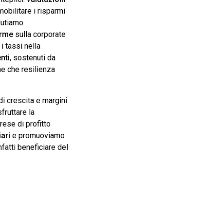
mobilitare i risparmi
lutiamo
orme
sulla corporate
i tassi nella
nti
, sostenuti da
he che resilienza
di crescita e margini
fruttare la
rese di profitto
ari
e promuoviamo
nfatti beneficiare del