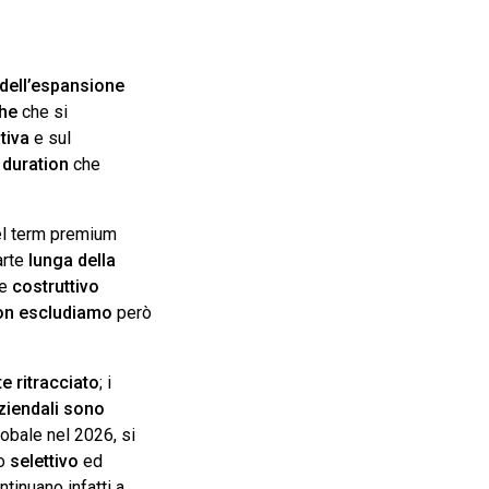
dell’espansione
che
che si
tiva
e sul
i
duration
che
.
del term premium
arte
lunga della
te
costruttivo
on escludiamo
però
 ritracciato
; i
aziendali sono
obale nel 2026, si
io
selettivo
ed
tinuano infatti a