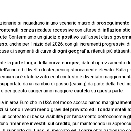
zionarie si inquadrano in uno scenario macro di
proseguimento 
 contenuti, senza
ricadute
recessive
con attese di
inflazionisti
ute
. Confermiamo un
giudizio positivo
sull’asset class
governa
asso
, anche per l’inizio del 2026, con gli incrementi progressivi d
base ai segmenti di curva di
ogni geografia
, ritenuti più attraenti
nte la
parte lunga
della
curva europea
, dato il riprezzamento 
ell’anno ed il livello di steepening storicamente elevato. Sulla p
premium si è
stabilizzato
ed il contesto è diventato maggiormen
 supportato da un cambio di passo (easing) da parte della Fed:
n
nti e per questo suggeriamo maggiore
cautela
su questa parte.
ia in area Euro che in USA nel mese scorso hanno
marginalmente
azi si sono rivelati meno gravi del previsto ed i fondamentali 
 un contesto di bassa visibilità per l’andamento dell’economia gl
rtuno
rimanere investiti sul credito
, pur mantenendo un approcc
à
. Il supporto dei
flussi di mercato ed il carry
obbligazionario con