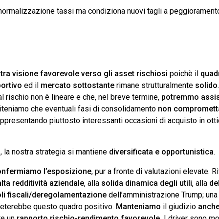
ormalizzazione tassi ma condiziona nuovi tagli a peggioramen
tra visione favorevole verso gli asset rischiosi
poichè il
quad
ortivo
ed il
mercato
sottostante
rimane strutturalmente
solido
l rischio non è lineare e che, nel breve termine,
potremmo assiste
 riteniamo che eventuali fasi di consolidamento
non comprometta
appresentando piuttosto interessanti occasioni di acquisto in ott
o
, la nostra strategia si mantiene
diversificata e opportunistica
.
iconfermiamo l’esposizione
, pur a fronte di valutazioni elevate. R
alta redditività aziendale
, alla
solida dinamica degli utili
, alla
de
li fiscali/deregolamentazione
dell’amministrazione Trump; una
terebbe questo quadro positivo.
Manteniamo
il giudizio
anch
fre un
rapporto rischio-rendimento favorevole.
I driver sono mol