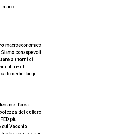
to macro
ro
macroeconomico
. Siamo consapevoli
re a ritorni di
no il trend
ica di medio-lungo
iteniamo l'area
bolezza del dollaro
 FED più
e
sul
Vecchio
teplici:
valutazioni