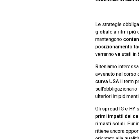
Le strategie obbliga
globale a ritmi più
mantengono
conten
posizionamento t
verranno
valutati
in 
Riteniamo interessa
avvenuto nel corso d
curva USA
il term 
sull’obbligazionario
ulteriori irripidime
Gli
spread
IG e HY s
primi impatti dei d
rimasti solidi.
Pur in
ritiene ancora oppo
orientato alla
qualit