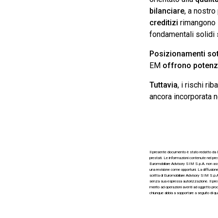
bilanciare
, a nostro
creditizi
rimangono i
fondamentali solidi 
Posizionamenti sott
EM
offrono potenz
Tuttavia
, i rischi r
ancora incorporata 
Il presente documento è stato redatto da Eu
prestati. Le informazioni contenute nel pres
Euromobiliare Advisory SIM S.p.A. non assum
una revisione come opportuni. La diffusione,
scritta di Euromobiliare Advisory SIM S.p.A
senza sua espressa autorizzazione. Il prese
merito ad operazioni aventi ad oggetto prodo
chiunque abbia a sopportare a seguito di qu