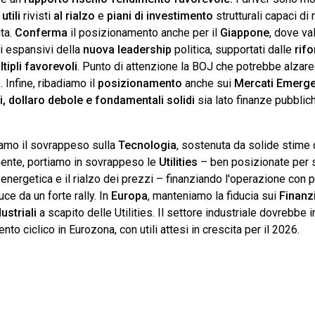
,
utili
rivisti
al rialzo
e
piani di investimento
strutturali capaci di 
ita.
Conferma
il posizionamento anche per il
Giappone
, dove va
i espansivi della
nuova leadership
politica, supportati dalle
rif
tipli favorevoli
. Punto di attenzione la BOJ che potrebbe alzare 
 Infine, ribadiamo il
posizionamento
anche sui
Mercati Emerge
ti, dollaro debole e fondamentali solidi
sia lato finanze pubblic
mo il sovrappeso sulla
Tecnologia
, sostenuta da solide stime 
mente, portiamo in sovrappeso le
Utilities
– ben posizionate per s
ergetica e il rialzo dei prezzi – finanziando l'operazione con p
uce da un forte rally. In
Europa
, manteniamo la fiducia sui
Finanzi
ustriali
a scapito delle Utilities. Il settore industriale dovrebbe i
to ciclico in Eurozona, con utili attesi in crescita per il 2026.
O