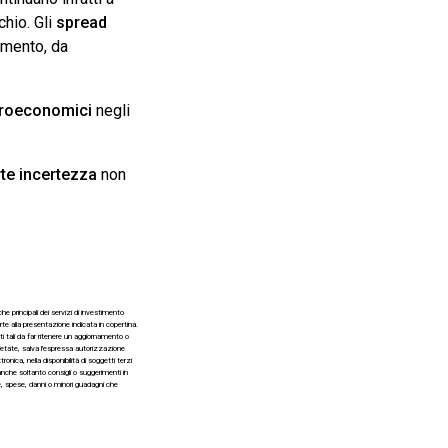
chio. Gli
spread
momento, da
croeconomici
negli
rte incertezza
non
 principali dei servizi di investimento
te alla presentazione indicata in copertina.
 tali da far ritenere un aggiornamento o
vietate, salva l'espressa autorizzazione
ca, nella disponibilità di soggetti terzi
nche soltanto consigli o suggerimenti in
te, spese, danni o minori guadagni che