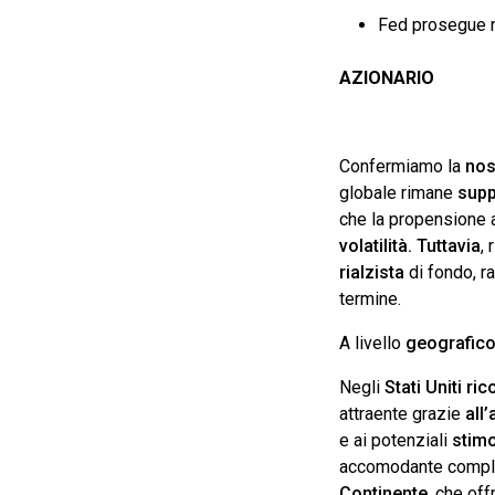
Fed prosegue n
AZIONARIO
Confermiamo la
nos
globale rimane
supp
che la propensione a
volatilità. Tuttavia
,
rialzista
di fondo, r
termine.
A livello
geografic
Negli
Stati Uniti r
attraente grazie
all’
e ai potenziali
stimo
accomodante comple
Continente
, che of