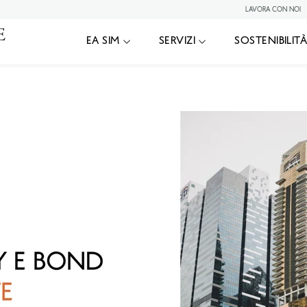
LAVORA CON NOI
|
 2025
EA SIM
EA SIM
SERVIZI
SOSTENIBILIT
E BOND UPDATE - DICEMBRE 2