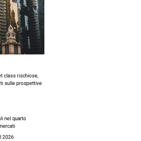
set class rischiose,
sti sulle prospettive
li nel quarto
mercati
el 2026