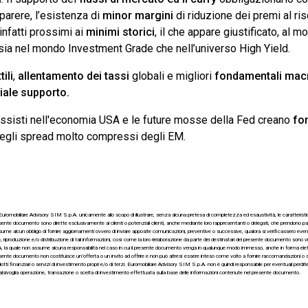
 parere, l’esistenza di
minor margini
di riduzione dei premi al ris
nfatti prossimi ai
minimi storici
, il che appare giustificato, al 
sia nel mondo Investment Grade che nell’universo High Yield.
ili
,
allentamento dei tassi
globali e migliori
fondamentali ma
iale supporto.
ibassisti nell'economia USA e le future mosse della Fed creano
fo
negli spread molto compressi degli EM.
romobiliare Advisory SIM S.p.A. unicamente allo scopo di illustrare, senza alcuna pretesa di completezza ed esaustività, le caratteristiche
ente documento sono dirette esclusivamente ai clienti o potenziali clienti, anche mediante loro rappresentanti o delegati, che prendono par
e alcun obbligo di fornire aggiornamenti ovvero di inviare apposite comunicazioni, preventive o successive, qualora si verificassero eventi
 riproduzione e/o distribuzione di tali informazioni, così come la loro rielaborazione da parte dei destinatari del presente documento sono 
, la quale non assume alcuna responsabilità nel caso in cui il presente documento venga in qualunque modo immesso, anche in forma elettroni
nte documento non costituisce un’offerta o un invito ad offrire e non può altresì essere inteso come volto a fornire raccomandazioni o a
tti finanziari o servizi di investimento propri e/o di terzi. Euromobiliare Advisory SIM S.p.A. non è quindi responsabile per eventuali perdi
alsivoglia operazione, transazione o scelta di investimento effettuata sulla base delle informazioni contenute nel presente documento.