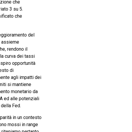
rezione che
iato 3 su 5.
ificato che
peggioramento del
, assieme
he, rendono il
a curva dei tassi
espiro opportunità
esto di
ente agli impatti dei
Uniti si mantiene
mento monetario da
 ed alle potenziali
 della Fed.
parità in un contesto
sono mossi in range
; riteniamo pertanto