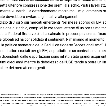
tta ulteriore compressione dei premi al rischio, visti i livelli attu
mente vulnerabili a deterioramento macro ma il miglioramento str
te dovrebbero evitare significativi allargamenti.
izio di 3 su 5 sui mercati emergenti. Nel mese scorso gli EM son
sione al rischio, complici le crescenti attese di un prossimo tag
della Federal Reserve che ha calmato le preoccupazioni sull'ina
ie globali ed ha consolidato il sentiment. Rimaniamo al momento 
n la politica monetaria della Fed, il cosiddetto “eccezionalismo”
no i fattori cruciali per gli EM, soprattutto in un contesto macro
ipendenti dalle esportazioni sono infatti state grandi acquirenti 
ltimi dieci anni, mentre la debolezza dell’USD tende a porre un lim
alute dei mercati emergenti.
romobiliare Advisory SIM S.p.A. unicamente allo scopo di illustrare, senza alcuna pretesa di completezza ed esaustività, le caratteristiche
ente documento sono dirette esclusivamente ai clienti o potenziali clienti, anche mediante loro rappresentanti o delegati, che prendono par
e alcun obbligo di fornire aggiornamenti ovvero di inviare apposite comunicazioni, preventive o successive, qualora si verificassero eventi
 riproduzione e/o distribuzione di tali informazioni, così come la loro rielaborazione da parte dei destinatari del presente documento sono 