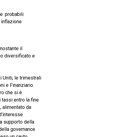
e: probabili
 inflazione
nostante il
o diversificato e
Uniti, le trimestrali
ni e Finanziario.
ro che si è
tassi entro la fine
a, alimentato da
 d'interesse
 a supporto della
della governance
preso un cauto