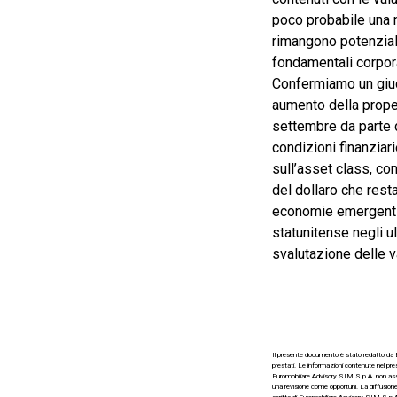
poco probabile una ne
rimangono potenzial
fondamentali corpora
Confermiamo un giud
aumento della propen
settembre da parte 
condizioni finanziar
sull’asset class, co
del dollaro che resta
economie emergenti d
statunitense negli u
svalutazione delle v
Il presente documento è stato redatto da Eu
prestati. Le informazioni contenute nel pres
Euromobiliare Advisory SIM S.p.A. non assum
una revisione come opportuni. La diffusione,