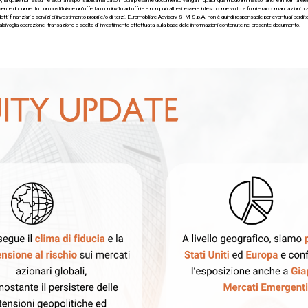
, la quale non assume alcuna responsabilità nel caso in cui il presente documento venga in qualunque modo immesso, anche in forma elettroni
nte documento non costituisce un’offerta o un invito ad offrire e non può altresì essere inteso come volto a fornire raccomandazioni o a
tti finanziari o servizi di investimento propri e/o di terzi. Euromobiliare Advisory SIM S.p.A. non è quindi responsabile per eventuali perdi
alsivoglia operazione, transazione o scelta di investimento effettuata sulla base delle informazioni contenute nel presente documento.