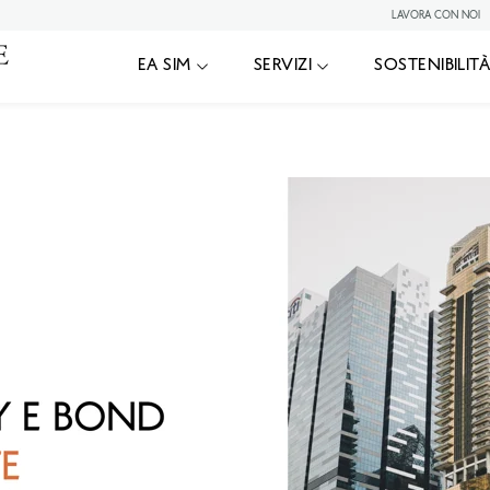
LAVORA CON NOI
|
e 2025
EA SIM
EA SIM
SERVIZI
SOSTENIBILIT
E BOND UPDATE - SETTEMBRE 