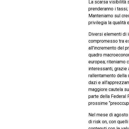
La scarsa visibilità 
prenderanno i tassi;
Manteniamo sul credi
privilegia la qualità 
Diversi elementi di 
compromesso tra es
all'incremento del p
quadro macroeconomic
europea; riteniamo c
interessanti, grazie
rallentamento della 
dazi e all'apprezzame
maggiore cautela su
parte della Federal 
prossime “preoccupa
Nel mese di agosto i
di risk on, con quel
contenuti con le val