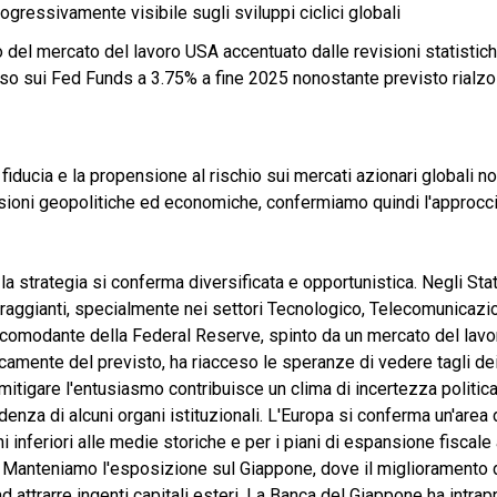
ogressivamente visibile sugli sviluppi ciclici globali
del mercato del lavoro USA accentuato dalle revisioni statistich
asso sui Fed Funds a 3.75% a fine 2025 nonostante previsto rialzo
fiducia e la propensione al rischio sui mercati azionari globali no
sioni geopolitiche ed economiche, confermiamo quindi l'approcci
 la strategia si conferma diversificata e opportunistica. Negli Stati 
oraggianti, specialmente nei settori Tecnologico, Telecomunicazio
 accomodante della Federal Reserve, spinto da un mercato del lavo
camente del previsto, ha riacceso le speranze di vedere tagli dei 
 mitigare l'entusiasmo contribuisce un clima di incertezza politic
denza di alcuni organi istituzionali. L'Europa si conferma un'area
i inferiori alle medie storiche e per i piani di espansione fiscale
 Manteniamo l'esposizione sul Giappone, dove il miglioramento 
ad attrarre ingenti capitali esteri. La Banca del Giappone ha intra