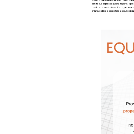
scritta di Euromobiliare Advisory SIM S.p.A
senza sua espressa autorizzazione. Il prese
merito ad operazioni aventi ad oggetto prodo
chiunque abbia a sopportare a seguito di qu