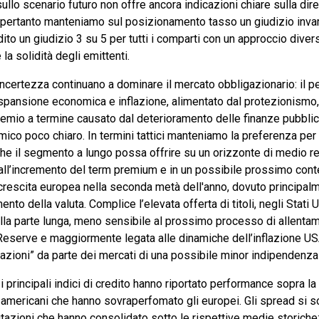
sullo scenario futuro non offre ancora indicazioni chiare sulla di
 pertanto manteniamo sul posizionamento tasso un giudizio invar
to un giudizio 3 su 5 per tutti i comparti con un approccio divers
e la solidità degli emittenti.
incertezza continuano a dominare il mercato obbligazionario: il 
pansione economica e inflazione, alimentato dal protezionismo
remio a termine causato dal deterioramento delle finanze pubblic
o poco chiaro. In termini tattici manteniamo la preferenza per l
he il segmento a lungo possa offrire su un orizzonte di medio r
 all’incremento del term premium e in un possibile prossimo cont
crescita europea nella seconda metà dell'anno, dovuto principalm
nto della valuta. Complice l’elevata offerta di titoli, negli Stati 
lla parte lunga, meno sensibile al prossimo processo di allenta
Reserve e maggiormente legata alle dinamiche dell’inflazione USA
zioni” da parte dei mercati di una possibile minor indipendenza
 principali indici di credito hanno riportato performance sopra la 
li americani che hanno sovraperfomato gli europei. Gli spread si 
utazioni che hanno consolidato sotto le rispettive medie storiche