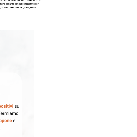
ca, nella disponibilità di soggetti terzi
nche soltanto consigli o suggerimenti in
te, spese, danni o minori guadagni che