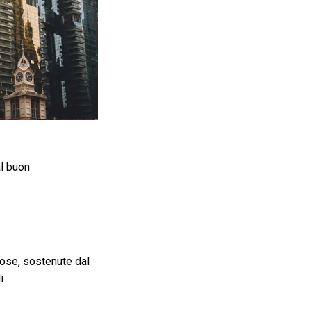
al buon
iose, sostenute dal
i