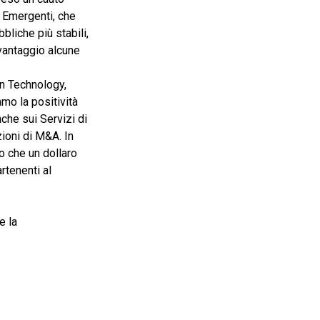
 Emergenti, che
bliche più stabili,
 vantaggio alcune
on Technology,
amo la positività
nche sui Servizi di
ioni di M&A. In
 che un dollaro
rtenenti al
e la