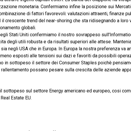
zzazione monetaria. Confermiamo infine la posizione sui Mercati
mbinazione di fattori favorevoli: valutazioni attraenti, finanze pub
 il crescente trend del near-shoring che sta ridisegnando a loro
ionamento globali.
, negli Stati Uniti confermiamo il nostro sovrappeso sull'Informati
ita degli utili robusta e da risultati superiori alle attese. Manteni
, sia negli USA che in Europa. In Europa la nostra preferenza va a
eno esposti alle tensioni sui dazi e favoriti da possibili operaz
 in sottopeso il settore dei Consumer Staples poichè pensiamo
 rallentamento possano pesare sulla crescita delle aziende appa
il sottopeso sul settore Energy americano ed europeo, cosi com
 Real Estate EU.
O