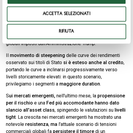
s
differenziali di spread tra i vari rating in compressione in
e
un contesto di volatilità contenuta. Si conferma un
ACCETTA SELEZIONATI
n
approccio quality e selettivo
: l'asset class offre ancora
s
rendimenti
storicamente
elevati
ed un
carry
o
interessante
,
ma
i
premi
al rischio rimangono
compressi
RIFIUTA
e
non attraenti
visto la scarsa visibilità causata dai dazi
globali imposti dall’Amministrazione Trump.
Il
movimento di steepening
delle curve dei rendimenti
osservato sui titoli di Stato
si è esteso anche al
credito
,
portando le curve a inclinarsi progressivamente verso
livelli storicamente elevati: in questo scenario,
privilegiamo i segmenti a
maggiore duration
.
S
ui mercati emergenti,
n
ell'ultimo mese, la
propensione
per il rischio
e una
Fed più accomodante
hanno dato
slancio all'asset class
, spingendo le valutazioni su
livelli
tight
. La crescita nei mercati emergenti ha mostrato una
notevole
resistenza
,
ma
l'attuale scenario di tensioni
commerciali globali fa
persistere il timore
di un