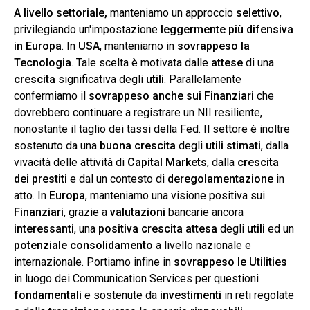
A livello settoriale,
manteniamo un approccio
selettivo
,
privilegiando un'impostazione
leggermente più difensiva
in Europa
. In
USA
, manteniamo in
sovrappeso la
Tecnologia
. Tale scelta è motivata dalle
attese
di una
crescita
significativa degli
utili
. Parallelamente
confermiamo il
sovrappeso anche sui Finanziari
che
dovrebbero continuare a registrare un NII resiliente,
nonostante il taglio dei tassi della Fed. Il settore è inoltre
sostenuto da una
buona crescita
degli
utili stimati
, dalla
vivacità delle attività di
Capital Markets
, dalla
crescita
dei prestiti
e dal un contesto di
deregolamentazione
in
atto. In
Europa
, manteniamo una visione positiva sui
Finanziari
, grazie a
valutazioni
bancarie ancora
interessanti
, una
positiva
crescita attesa
degli
utili
ed un
potenziale
consolidamento
a livello nazionale e
internazionale. Portiamo infine in
sovrappeso le Utilities
in luogo dei Communication Services per questioni
fondamentali
e sostenute da
investimenti
in reti regolate