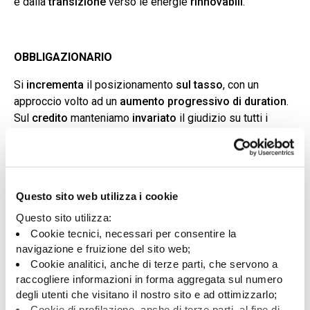
e dalla
transizione
verso le energie
rinnovabili
.
OBBLIGAZIONARIO
Si
incrementa
il posizionamento
sul tasso
, con un
approccio volto ad un
aumento progressivo di duration
.
Sul
credito
manteniamo
invariato
il giudizio su tutti i
comparti.
Prevale ancora uno scenario macro di
proseguimento
dell’espansione globale a ritmi inferiori
a quelli dello
scorso anno,
senza ricadute recessive ma con rischi al
Questo sito web utilizza i cookie
ribasso
dal progressivo impatto delle politiche
Questo sito utilizza:
protezionistiche. In tale contesto si incrementa il
Cookie tecnici, necessari per consentire la
posizionamento tasso, con un approccio volto ad un
navigazione e fruizione del sito web;
aumento progressivo di duration
: i
rendimenti
in Europa
Cookie analitici, anche di terze parti, che servono a
e negli Stati Uniti sono su livelli
storicamente elevati
sia
raccogliere informazioni in forma aggregata sul numero
degli utenti che visitano il nostro sito e ad ottimizzarlo;
in termini nominali che reali. In coerenza con lo scenario
Cookie di profilazione, anche di terze parti, al fine di