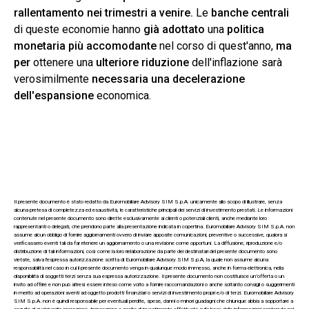
rallentamento
nei trimestri a venire.
Le
banche centrali
di queste economie hanno
già adottato
una
politica
monetaria più accomodante
nel corso di quest'anno,
ma
per
ottenere una
ulteriore riduzione
dell'inflazione sarà
verosimilmente
necessaria una decelerazione
dell'espansione
economica.
Il presente documento è stato redatto da Euromobiliare Advisory SIM S.p.A. unicamente allo scopo di illustrare, senza
alcuna pretesa di completezza ed esaustività, le caratteristiche principali dei servizi di investimento prestati. Le informazioni
contenute nel presente documento sono dirette esclusivamente ai clienti o potenziali clienti, anche mediante loro
rappresentanti o delegati, che prendono parte alla presentazione indicata in copertina. Euromobiliare Advisory SIM S.p.A. non
assume alcun obbligo di fornire aggiornamenti ovvero di inviare apposite comunicazioni, preventive o successive, qualora si
verificassero eventi tali da far ritenere un aggiornamento o una revisione come opportuni. La diffusione, riproduzione e/o
distribuzione di tali informazioni, così come la loro rielaborazione da parte dei destinatari del presente documento sono
vietate, salva l'espressa autorizzazione scritta di Euromobiliare Advisory SIM S.p.A, la quale non assume alcuna
responsabilità nel caso in cui il presente documento venga in qualunque modo immesso, anche in forma elettronica, nella
disponibilità di soggetti terzi senza sua espressa autorizzazione. Il presente documento non costituisce un’offerta o un
invito ad offrire e non può altresì essere inteso come volto a fornire raccomandazioni o anche soltanto consigli o suggerimenti
in merito ad operazioni aventi ad oggetto prodotti finanziari o servizi di investimento propri e/o di terzi. Euromobiliare Advisory
SIM S.p.A. non è quindi responsabile per eventuali perdite, spese, danni o minori guadagni che chiunque abbia a sopportare a