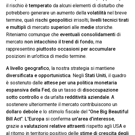
il rischio è
temperato
da alcuni elementi di disturbo che
potrebbero generare un aumento della
volatilità
nel breve
termine, quali
rischi geopolitici
irrisolti,
livelli tecnici tirati
e multipli
di mercato
superiori
alle
medie
storiche.
Riteniamo comunque che
eventuali consolidamenti
di
mercato
non intacchino il trend di fondo
, ma
rappresentino
piuttosto
occasioni
per accumulare
posizioni in un'ottica di medio termine.
A livello geografico
, la nostra strategia si mantiene
diversificata e opportunistica
. Negli
Stati Uniti
, il quadro
è sostenuto dalle
attese per una politica monetaria
espansiva della Fed
, da un tasso di
disoccupazione
sotto controllo
e da un'alta
redditività aziendale
. A
sostenere ulteriormente il mercato contribuiscono un
dollaro debole
e lo stimolo fiscale del "
One Big Beautiful
Bill Act
".
L'Europa
si conferma
un'area d'interesse
,
grazie a
valutazioni relative attraenti
rispetto agli USA e
al ritorno in territorio positivo delle
stime di crescita degli