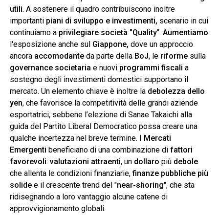
utili
. A sostenere il quadro contribuiscono inoltre
importanti
piani di sviluppo e investimenti,
scenario in cui
continuiamo a
privilegiare società "Quality
".
Aumentiamo
l'esposizione anche sul
Giappone,
dove un approccio
ancora
accomodante
da parte della
BoJ
, le
riforme
sulla
governance
societaria
e nuovi
programmi fiscali
a
sostegno degli investimenti domestici supportano il
mercato. Un elemento chiave è inoltre la
debolezza dello
yen
, che favorisce la competitività delle grandi aziende
esportatrici, sebbene l’elezione di Sanae Takaichi alla
guida del Partito Liberal Democratico possa creare una
qualche incertezza nel breve termine. I
Mercati
Emergenti
beneficiano di una combinazione di
fattori
favorevoli
:
valutazioni
attraenti
, un
dollaro
più
debole
che allenta le condizioni finanziarie,
finanze
pubbliche
più
solide
e il crescente trend del "
near-shoring
", che sta
ridisegnando a loro vantaggio alcune catene di
approvvigionamento globali.