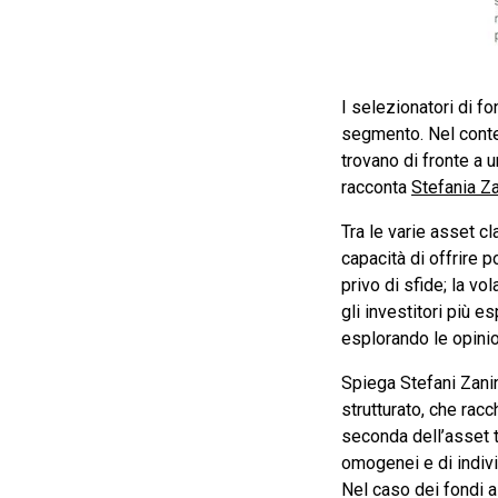
I selezionatori di fo
segmento. Nel contes
trovano di fronte a 
racconta
Stefania Za
Tra le varie asset cl
capacità di offrire p
privo di sfide; la v
gli investitori più e
esplorando le opinio
Spiega Stefani Zanin
strutturato, che rac
seconda dell’asset t
omogenei e di indivi
Nel caso dei fondi az