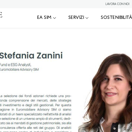
LAVORA CON NOI
|
24
Stefania Zanini
EA SIM
SERVIZI
SOSTENIBILIT
 FONDI E IDEE PER INVESTIRE 