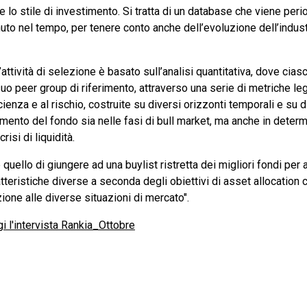
 e lo stile di investimento. Si tratta di un database che viene pe
to nel tempo, per tenere conto anche dell’evoluzione dell’industr
attività di selezione è basato sull’analisi quantitativa, dove cias
suo peer group di riferimento, attraverso una serie di metriche leg
cienza e al rischio, costruite su diversi orizzonti temporali e su d
mento del fondo sia nelle fasi di bull market, ma anche in deter
risi di liquidità.
è quello di giungere ad una buylist ristretta dei migliori fondi per
atteristiche diverse a seconda degli obiettivi di asset allocation 
zione alle diverse situazioni di mercato".
i l'intervista Rankia_Ottobre