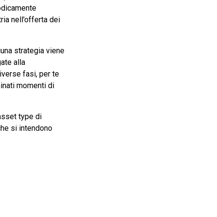
riodicamente
ia nell’offerta dei
cuna strategia viene
ate alla
iverse fasi, per te
minati momenti di
 asset type di
che si intendono