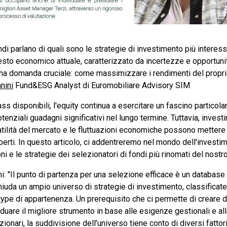
ndi parlano di quali sono le strategie di investimento più interes
to economico attuale, caratterizzato da incertezze e opportunità,
una domanda cruciale: come massimizzare i rendimenti del propri
nini
Fund&ESG Analyst di Euromobiliare Advisory SIM
ass disponibili, l'equity continua a esercitare un fascino particola
otenziali guadagni significativi nel lungo termine. Tuttavia, investi
olatilità del mercato e le fluttuazioni economiche possono metter
sperti. In questo articolo, ci addentreremo nel mondo dell'investim
ni e le strategie dei selezionatori di fondi più rinomati del nost
i: "Il punto di partenza per una selezione efficace è un database
chiuda un ampio universo di strategie di investimento, classificat
ype di appartenenza. Un prerequisito che ci permette di creare 
duare il migliore strumento in base alle esigenze gestionali e al
ionari, la suddivisione dell’universo tiene conto di diversi fattori,