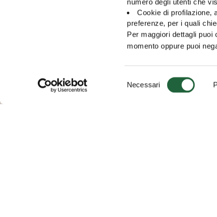
numero degli utenti che vis
Cookie di profilazione, a
preferenze, per i quali ch
Per maggiori dettagli puoi
momento oppure puoi negare 
S
Necessari
P
e
ISCRI
l
e
z
i
o
n
e
d
e
l