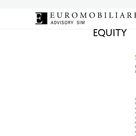
|
Press
17 ottobre 20
MIGLIORI
EQUITY