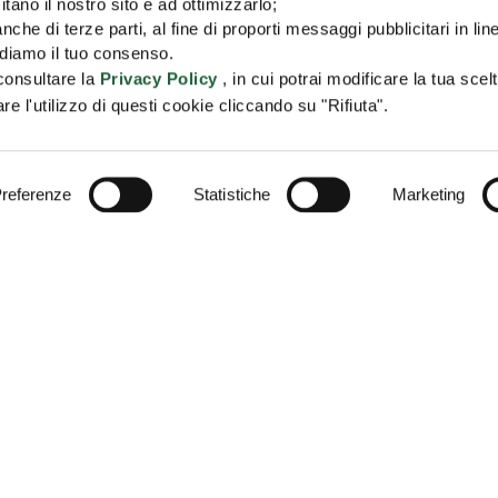
itano il nostro sito e ad ottimizzarlo;
c
Risparmio
nche di terze parti, al fine di proporti messaggi pubblicitari in lin
g
iediamo il tuo consenso.
e
 consultare la
Privacy Policy
, in cui potrai modificare la tua scel
l'utilizzo di questi cookie cliccando su "Rifiuta".
referenze
Statistiche
Marketing
VITI ALLA NOSTRA NEWSLETTER
IS
SEGNALAZIONE RECL
ACF
ADEMPIMENTI
DIGITAL AGENCY