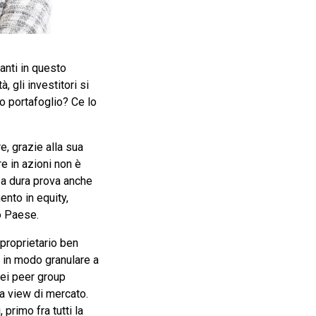
santi in questo
 gli investitori si
o portafoglio? Ce lo
re, grazie alla sua
re in azioni non è
e a dura prova anche
ento in equity,
ro Paese.
 proprietario ben
e in modo granulare a
dei peer group
la view di mercato.
 primo fra tutti la