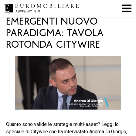
|
|
Mercati
,
Press
,
In evidenza
22 marzo 2024
EA SIM
EMERGENTI NUOVO
PARADIGMA: TAVOLA
ROTONDA CITYWIRE
Quanto sono valide le strategie multi-asset? Leggi lo
speciale di Citywire che ha intervistato Andrea Di Giorgio,