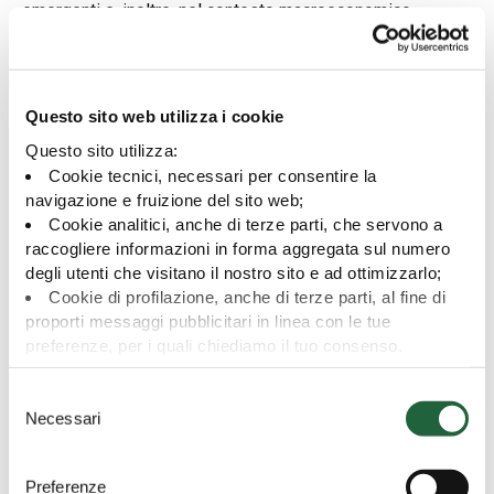
emergenti e, inoltre, nel contesto macroeconomico
attuale, esiste un legame con il ciclo dei tassi del dollaro
e come potrebbero giocare le azioni dei mercati
emergenti?
Questo sito web utilizza i cookie
Leggi lo speciale su
Citywire,
che si compone di cinque
Questo sito utilizza:
paragrafi sui fattori di rischio, il ruolo del gestore, azioni
Cookie tecnici, necessari per consentire la
dei mercati emergenti, un grande anno per gli emergenti,
navigazione e fruizione del sito web;
banche centrali e politiche monetarie.
Cookie analitici, anche di terze parti, che servono a
raccogliere informazioni in forma aggregata sul numero
Approfondisci con il video "
I fattori di rischio
" e
"Il ruolo
degli utenti che visitano il nostro sito e ad ottimizzarlo;
del gestore"
Cookie di profilazione, anche di terze parti, al fine di
proporti messaggi pubblicitari in linea con le tue
preferenze, per i quali chiediamo il tuo consenso.
Per maggiori dettagli puoi consultare la
Privacy Policy
,
S
in cui potrai modificare la tua scelta in qualsiasi momento
Necessari
e
oppure puoi negare l'utilizzo di questi cookie cliccando su
l
"Rifiuta".
Condividi
e
Preferenze