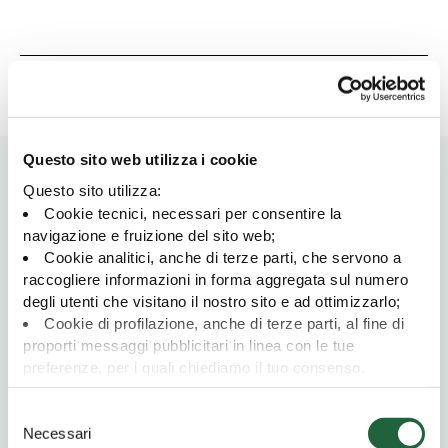
Condividi
Questo sito web utilizza i cookie
Questo sito utilizza:
ARTICOLI CORRELATI
Cookie tecnici, necessari per consentire la
navigazione e fruizione del sito web;
Cookie analitici, anche di terze parti, che servono a
raccogliere informazioni in forma aggregata sul numero
degli utenti che visitano il nostro sito e ad ottimizzarlo;
Cookie di profilazione, anche di terze parti, al fine di
proporti messaggi pubblicitari in linea con le tue
preferenze, per i quali chiediamo il tuo consenso.
Per maggiori dettagli puoi consultare la
Privacy Policy
,
S
in cui potrai modificare la tua scelta in qualsiasi momento
Necessari
e
oppure puoi negare l'utilizzo di questi cookie cliccando su