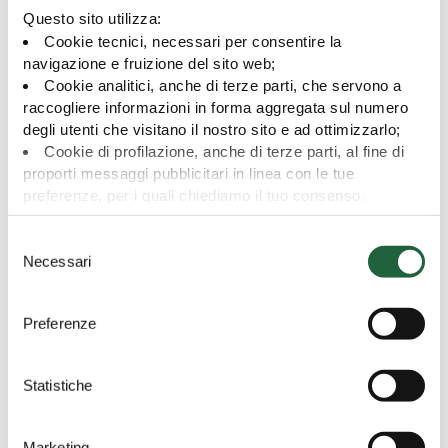
Questo sito utilizza:
Cookie tecnici, necessari per consentire la
navigazione e fruizione del sito web;
Cookie analitici, anche di terze parti, che servono a
raccogliere informazioni in forma aggregata sul numero
degli utenti che visitano il nostro sito e ad ottimizzarlo;
Cookie di profilazione, anche di terze parti, al fine di
proporti messaggi pubblicitari in linea con le tue
preferenze, per i quali chiediamo il tuo consenso.
Per maggiori dettagli puoi consultare la
Privacy Policy
,
S
in cui potrai modificare la tua scelta in qualsiasi momento
Press
|
|
15 luglio 2025
Alessandro Pieroni
Necessari
e
oppure puoi negare l'utilizzo di questi cookie cliccando su
Obbligazioni non tradizionali, un mercato in
l
"Rifiuta".
rapida crescita
e
Preferenze
z
In circa 15 anni, le obbligazioni ibride si sono ritagliate un
i
ruolo crescente nelle allocazioni più sofisticate. Ce lo
o
Statistiche
racconta Alessandro Pieroni Portfolio Manager.
n
e
Marketing