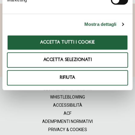
d
e
l
Mostra dettagli
c
ISCRIVITI ALLA NOSTRA
o
NEWSLETTER
n
ACCETTA TUTTI I COOKIE
s
ISCRIVITI
e
ACCETTA SELEZIONATI
n
s
o
RIFIUTA
SEGNALAZIONE RECLAMI
WHISTLEBLOWING
ACCESSIBILITÀ
ACF
ADEMPIMENTI NORMATIVI
PRIVACY & COOKIES